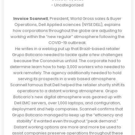
-
Uncategorized
Invoice Scannell
, President, World Gross sales & Buyer
Operations, Dell Applied sciences (
NYSE:DELL
), explains
how corporations throughout the globe are adjusting to
working within the “new regular” atmosphere following the
COVID-19 outbreak.
He writes in a weblog put up that Brazil-based retailer
Grupo Boticario needed to tackle quite a few challenges
because the Coronavirus unfold. The corporate had to
determine learn how to help 3,000 workers who needed to
work remotely. The agency additionally needed to hold
serving its prospects in a web based atmosphere.
Scannell famous that Dell helped the retailer shortly shift its
operations to a distant working atmosphere. Grupo
Boticario’s new digital atmosphere was geared up with
Dell EMC servers, over 1,000 laptops, and configuration,
deployment and help companies. Scannell confirms that
Grupo Boticario managed to keep up the “efficiency and
stability” it wanted even throughout “peak demand.”
Distant working
options are more and more be used to
assist companies preserve operations throughout these