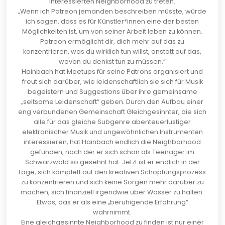
interessierten Neighborhood zu treten.
„Wenn ich Patreon jemanden beschreiben müsste, würde
ich sagen, dass es für Künstler*innen eine der besten
Möglichkeiten ist, um von seiner Arbeit leben zu können.
Patreon ermöglicht dir, dich mehr auf das zu
konzentrieren, was du wirklich tun willst, anstatt auf das,
wovon du denkst tun zu müssen.“
Hainbach hat
Meetups für seine Patrons
organisiert und
freut sich darüber, wie leidenschaftlich sie sich für Musik
begeistern und Suggestions über ihre gemeinsame
„seltsame Leidenschaft“ geben. Durch den Aufbau einer
eng verbundenen Gemeinschaft Gleichgesinnter, die sich
alle für das gleiche Subgenre abenteuerlustiger
elektronischer Musik und ungewöhnlichen Instrumenten
interessieren, hat Hainbach endlich die Neighborhood
gefunden, nach der er sich schon als Teenager im
Schwarzwald so gesehnt hat. Jetzt ist er endlich in der
Lage, sich komplett auf den kreativen Schöpfungsprozess
zu konzentrieren und sich keine Sorgen mehr darüber zu
machen, sich finanziell irgendwie über Wasser zu halten.
Etwas, das er als eine „beruhigende Erfahrung“
wahrnimmt.
Eine gleichgesinnte Neighborhood zu finden ist nur einer