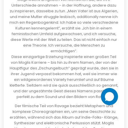
Unterschiede annahmen – in der Hoffnung, andere dazu
zu inspirieren, dasselbe zu tun. „Mein Vater ist aus Algerien,
und meine Mutter struggle lesbisch, additionally nenne ich
mich ein Regenbogenkind. Ich habe so viele verschiedene
Kulturen kennengelernt”, erzählt sie. „Ich bin in einem
feministischen Umfeld aufgewachsen, und ich versuche,
diese Werte mit der Welt zu teilen. Das ist nicht einfach nur
eine Theorie. Ich versuche, die Menschen zu
ermächtigen”.
Diese einzigartige Erziehung inspirierte einen großen Teil
von Moglis Karriere – bis hin zu ihrem Namen, der von der
Hauptfigur des „Dschungelbuch“ geprägt wurde, den sie in
ihrer Jugend verpasst bekommen hat, weil sie immer wie
ein wildgewordenes Variety herumlief und auf Bäume
kletterte. Seitdem wird sie quick ausschließlich so genannt,
und der ungezähmte Geist dieses Namens passt auch
perfekt zu dem Sound und den Bildern von Ravage.
Der filmische Teil von Ravage bezieht Metaphern und
komplexe Choreographien ein, um seine Geschichte zu
erzählen, während sich das Album auf Indie-Folks- Klänge,
Synthesizer und elektronische Perkussion stützt. Moglis