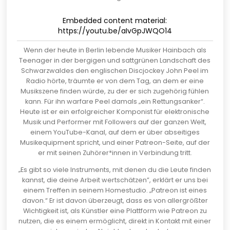
Embedded content material:
https://youtu.be/aIvGpJWQO14
Wenn der heute in Berlin lebende Musiker
Hainbach
als
Teenager in der bergigen und sattgrünen Landschaft des
Schwarzwaldes den englischen Discjockey John Peel im
Radio hörte, träumte er von dem Tag, an dem er eine
Musikszene finden würde, zu der er sich zugehörig fühlen
kann. Für ihn warfare Peel damals „ein Rettungsanker“.
Heute ist er ein erfolgreicher Komponist für elektronische
Musik und Performer mit Followers auf der ganzen Welt,
einem YouTube-Kanal, auf dem er über abseitiges
Musikequipment spricht, und einer Patreon-Seite, auf der
er mit seinen Zuhörer*innen in Verbindung tritt.
„Es gibt so viele Instruments, mit denen du die Leute finden
kannst, die deine Arbeit wertschätzen”, erklärt er uns bei
einem Treffen in seinem Homestudio. „Patreon ist eines
davon.“ Er ist davon überzeugt, dass es von allergrößter
Wichtigkeit ist, als Künstler eine Plattform wie Patreon zu
nutzen, die es einem ermöglicht, direkt in Kontakt mit einer