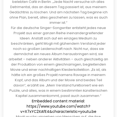
belebten Café in Berlin. „Jede Nacht versuche ich alles
Detrimental, das an diesem Tag passiert ist, aus meinem
Gedächtnis zu löschen. Und am nächsten Tag beginne ich
ohne Plan, bereit, alles geschehen zu lassen, was es auch
immer ist.“
Für die deutsche Singer-Songwriter entsteht jedes neue
Projekt aus einer ganzen Reihe ineinandergreifender
Ideen. Anstatt sich auf ein einziges Medium zu
beschränken, geht Mogli mit glühendem Verstand jeder
noch so großen Leidenschaft nach. Nicht nur, dass sie
demnächst ein neues Album herausbringen wird, sie
arbeitet – neben anderer Aktivitäten – auch gleichzeitig an
der Produktion von einem gleichnamigen, begleitenden
Movie und einer nachhaltigen Kleiderkollektion. „Es ist, als
hätte ich ein großes Projekt namens Ravage in meinem
Kopf, und das Album und der Movie sind beides Teil
davon“, erzählt sie. „Mein Verstand funktioniert wie ein
Puzzle, und alles, was in einem bestimmten künstlerischen
Kapitel zusammenkommt, passt auch zusammen.“
Embedded content material:
https://www.youtube.com/watch?
v=X7xYC2XAfE4&characteristic=youtu.be
Mogli wuchs umgeben von Menschen auf, die ihre