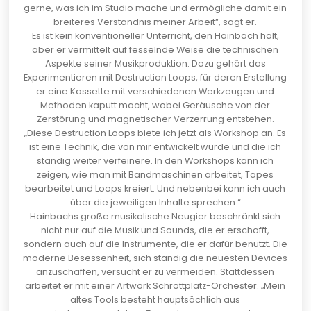
gerne, was ich im Studio mache und ermögliche damit ein
breiteres Verständnis meiner Arbeit“, sagt er.
Es ist kein konventioneller Unterricht, den Hainbach hält,
aber er vermittelt auf fesselnde Weise die technischen
Aspekte seiner Musikproduktion. Dazu gehört das
Experimentieren mit Destruction Loops, für deren Erstellung
er eine Kassette mit verschiedenen Werkzeugen und
Methoden kaputt macht, wobei Geräusche von der
Zerstörung und magnetischer Verzerrung entstehen.
„Diese Destruction Loops biete ich jetzt als Workshop an. Es
ist eine Technik, die von mir entwickelt wurde und die ich
ständig weiter verfeinere. In den Workshops kann ich
zeigen, wie man mit Bandmaschinen arbeitet, Tapes
bearbeitet und Loops kreiert. Und nebenbei kann ich auch
über die jeweiligen Inhalte sprechen.“
Hainbachs große musikalische Neugier beschränkt sich
nicht nur auf die Musik und Sounds, die er erschafft,
sondern auch auf die Instrumente, die er dafür benutzt. Die
moderne Besessenheit, sich ständig die neuesten Devices
anzuschaffen, versucht er zu vermeiden. Stattdessen
arbeitet er mit einer Artwork Schrottplatz-Orchester. „Mein
altes Tools besteht hauptsächlich aus