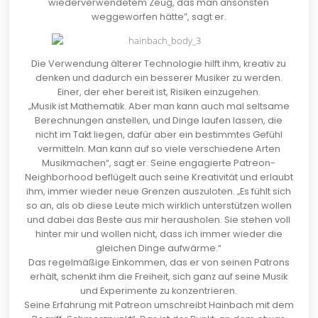
wiederverwendetem Zeug, das man ansonsten
weggeworfen hätte”, sagt er.
Die Verwendung älterer Technologie hilft ihm, kreativ zu
denken und dadurch ein besserer Musiker zu werden.
Einer, der eher bereit ist, Risiken einzugehen.
„Musik ist Mathematik. Aber man kann auch mal seltsame
Berechnungen anstellen, und Dinge laufen lassen, die
nicht im Takt liegen, dafür aber ein bestimmtes Gefühl
vermitteln. Man kann auf so viele verschiedene Arten
Musikmachen“, sagt er. Seine engagierte Patreon-
Neighborhood beflügelt auch seine Kreativität und erlaubt
ihm, immer wieder neue Grenzen auszuloten. „Es fühlt sich
so an, als ob diese Leute mich wirklich unterstützen wollen
und dabei das Beste aus mir herausholen. Sie stehen voll
hinter mir und wollen nicht, dass ich immer wieder die
gleichen Dinge aufwärme.“
Das regelmäßige Einkommen, das er von seinen Patrons
erhält, schenkt ihm die Freiheit, sich ganz auf seine Musik
und Experimente zu konzentrieren.
Seine Erfahrung mit Patreon umschreibt Hainbach mit dem