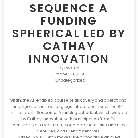
SEQUENCE A
FUNDING
SPHERICAL LED BY
CATHAY
INNOVATION
By
RWK
on
October 31, 2020
-
Uncategorized
Skan
, the AI-enabled course of discovery and operational
intelligence, not too long ago introduced it secured $14
million via its Sequence A funding spherical, which was led
by Cathay Innovation with participation from Citi
Ventures, Zetta Ventures, Bloomberg Beta, Plug and Play
Ventures, and Firebolt Ventures.
Based in 2018, Skan makes use of cognitive applied